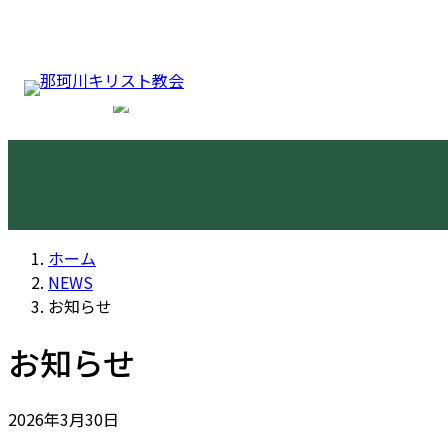
コ
ナ
NEWS
ン
ビ
テ
ゲ
ン
ー
ツ
シ
へ
ョ
ス
ン
キ
に
ホーム
ッ
移
NEWS
プ
動
お知らせ
お知らせ
2026年3月30日